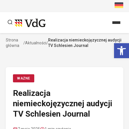
Przejdź
do
treści
Strona
Realizacja niemieckojęzycznej audycji
Szukaj
Ot
/
Aktualności
/
główna
TV Schlesien Journal
Szukaj
WAŻNE
Realizacja
niemieckojęzycznej audycji
TV Schlesien Journal