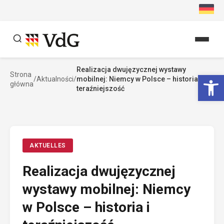
Przejdź
do
treści
Realizacja dwujęzycznej wystawy
Szukaj
Ot
Strona
/
Aktualności
/
mobilnej: Niemcy w Polsce – historia i
główna
Szukaj
teraźniejszość
AKTUELLES
Realizacja dwujęzycznej
wystawy mobilnej: Niemcy
w Polsce – historia i