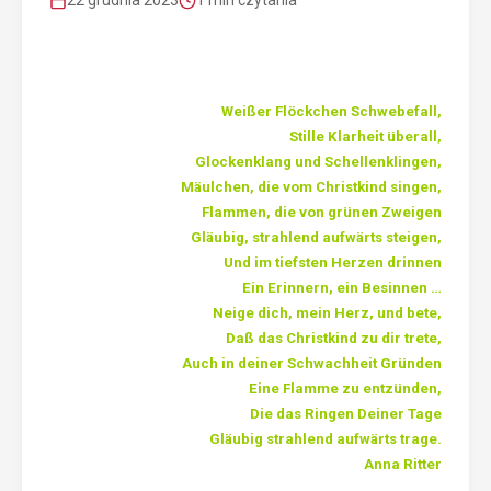
22 grudnia 2023
1 min czytania
Weißer Flöckchen Schwebefall,
Stille Klarheit überall,
Glockenklang und Schellenklingen,
Mäulchen, die vom Christkind singen,
Flammen, die von grünen Zweigen
Gläubig, strahlend aufwärts steigen,
Und im tiefsten Herzen drinnen
Ein Erinnern, ein Besinnen …
Neige dich, mein Herz, und bete,
Daß das Christkind zu dir trete,
Auch in deiner Schwachheit Gründen
Eine Flamme zu entzünden,
Die das Ringen Deiner Tage
Gläubig strahlend aufwärts trage.
Anna Ritter