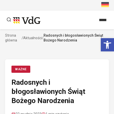
Przejdź
do
treści
Strona
Radosnych i błogosławionych Świąt
Szukaj
Ot
/
Aktualności
/
główna
Bożego Narodzenia
Szukaj
WAŻNE
Radosnych i
błogosławionych Świąt
Bożego Narodzenia