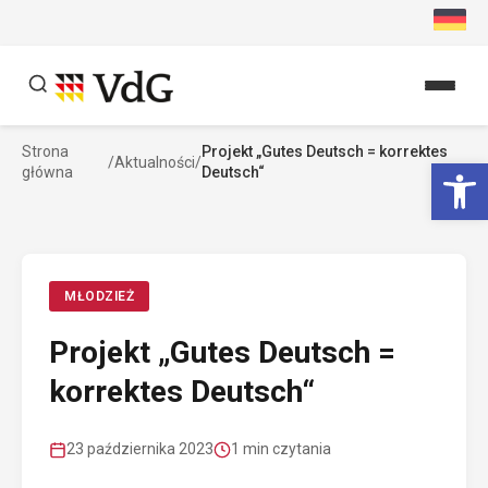
Przejdź
do
treści
Strona
Projekt „Gutes Deutsch = korrektes
Szukaj
Ot
/
Aktualności
/
główna
Deutsch“
Szukaj
MŁODZIEŻ
Projekt „Gutes Deutsch =
korrektes Deutsch“
23 października 2023
1 min czytania