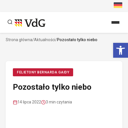
Przejdź
do
treści
Strona główna
/
Aktualności
/
Pozostało tylko niebo
Szukaj
Ot
Szukaj
FELIETONY BERNARDA GAIDY
Pozostało tylko niebo
14 lipca 2022
3 min czytania