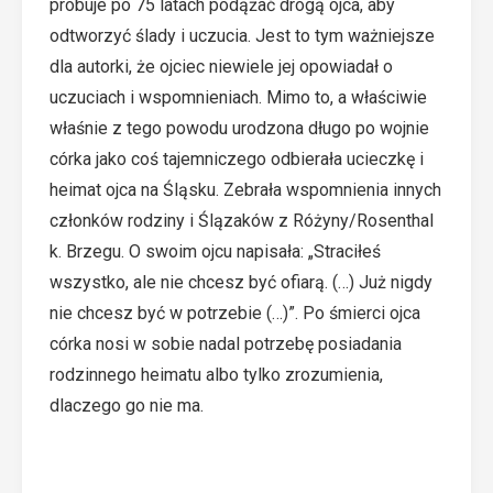
próbuje po 75 latach podążać drogą ojca, aby
odtworzyć ślady i uczucia. Jest to tym ważniejsze
dla autorki, że ojciec niewiele jej opowiadał o
uczuciach i wspomnieniach. Mimo to, a właściwie
właśnie z tego powodu urodzona długo po wojnie
córka jako coś tajemniczego odbierała ucieczkę i
heimat ojca na Śląsku. Zebrała wspomnienia innych
członków rodziny i Ślązaków z Różyny/Rosenthal
k. Brzegu. O swoim ojcu napisała: „Straciłeś
wszystko, ale nie chcesz być ofiarą. (…) Już nigdy
nie chcesz być w potrzebie (…)”. Po śmierci ojca
córka nosi w sobie nadal potrzebę posiadania
rodzinnego heimatu albo tylko zrozumienia,
dlaczego go nie ma.