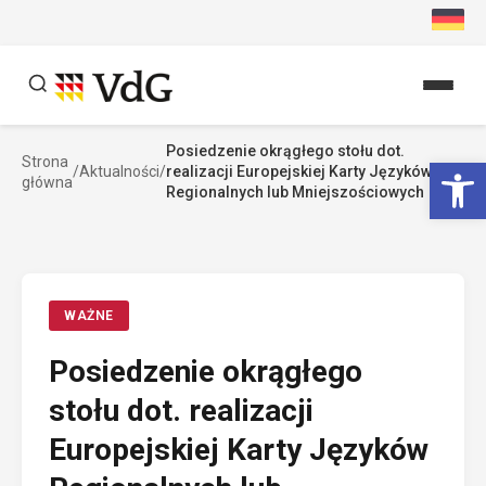
Przejdź
do
treści
Posiedzenie okrągłego stołu dot.
Szukaj
Ot
Strona
/
Aktualności
/
realizacji Europejskiej Karty Języków
główna
Szukaj
Regionalnych lub Mniejszościowych
WAŻNE
Posiedzenie okrągłego
stołu dot. realizacji
Europejskiej Karty Języków