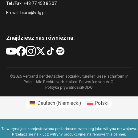
Tel./Fax: +48 77 453 85 07
E-mail:
biuro@vdg.pl
Znajdziesz nas również na:
©2025 Verband der deutschen sozial-kulturellen Gesellschaftern in
Polen. Alle Rechte vorbehalten. Entworfen von VdG.
Polityka prywatności
RODO
Deutsch
(
Niemiecki
)
Polski
Ta witryna jest zarejestrowana pod adresem
wpml.org
jako witryna rozwojowa.
Przełącz się na klucz witryny produkcyjnej na
remove this banner
.