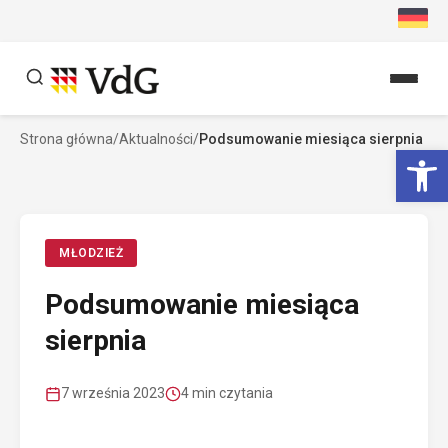
Przejdź
do
treści
Strona główna
/
Aktualności
/
Podsumowanie miesiąca sierpnia
Szukaj
Ot
Szukaj
MŁODZIEŻ
Podsumowanie miesiąca
sierpnia
7 września 2023
4 min czytania