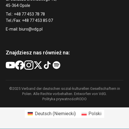
45-364 Opole
Tel.: +48 77 453 78 78
Tel./Fax: +48 77 453 85 07
E-mail:
biuro@vdg.pl
Znajdziesz nas również na:
©2025 Verband der deutschen sozial-kulturellen Gesellschaftern in
Polen. Alle Rechte vorbehalten. Entworfen von VdG.
Polityka prywatności
RODO
Deutsch
(
Niemiecki
)
Polski