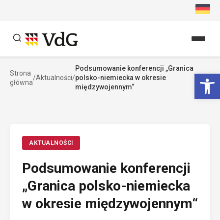
Przejdź
do
treści
Podsumowanie konferencji „Granica
Szukaj
Ot
Strona
/
Aktualności
/
polsko-niemiecka w okresie
główna
Szukaj
międzywojennym“
AKTUALNOŚCI
Podsumowanie konferencji
„Granica polsko-niemiecka
w okresie międzywojennym“