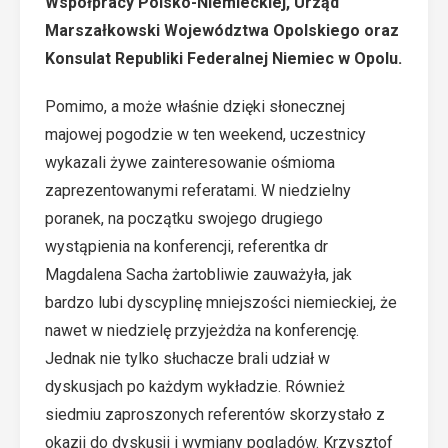
Współpracy Polsko-Niemieckiej
,
Urząd
Marszałkowski Województwa Opolskiego
oraz
Konsulat Republiki Federalnej Niemiec w Opolu
.
Pomimo, a może właśnie dzięki słonecznej
majowej pogodzie w ten weekend, uczestnicy
wykazali żywe zainteresowanie ośmioma
zaprezentowanymi referatami. W niedzielny
poranek, na początku swojego drugiego
wystąpienia na konferencji, referentka dr
Magdalena Sacha żartobliwie zauważyła, jak
bardzo lubi dyscyplinę mniejszości niemieckiej, że
nawet w niedzielę przyjeżdża na konferencję.
Jednak nie tylko słuchacze brali udział w
dyskusjach po każdym wykładzie. Również
siedmiu zaproszonych referentów skorzystało z
okazji do dyskusji i wymiany poglądów. Krzysztof