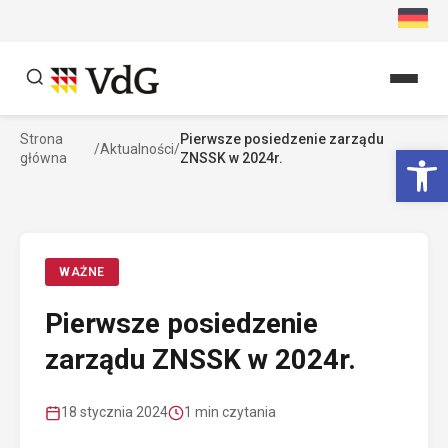
Przejdź
do
treści
Strona
Pierwsze posiedzenie zarządu
Szukaj
Ot
/
Aktualności
/
główna
ZNSSK w 2024r.
Szukaj
WAŻNE
Pierwsze posiedzenie
zarządu ZNSSK w 2024r.
18 stycznia 2024
1 min czytania