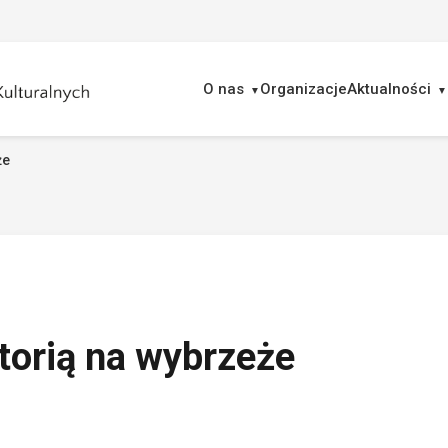
O nas
Organizacje
Aktualności
że
ukaj
torią na wybrzeże