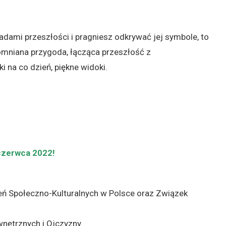
śladami przeszłości i pragniesz odkrywać jej symbole, to
apomniana przygoda, łącząca przeszłość z
i na co dzień, piękne widoki.
czerwca 2022!
ń Społeczno-Kulturalnych w Polsce oraz Związek
nętrznych i Ojczyzny