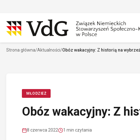
Przejdź
do
treści
Strona główna
/
Aktualności
/
Obóz wakacyjny: Z historią na wybrze
Szukaj
Sz
MŁODZIEŻ
Obóz wakacyjny: Z his
8 czerwca 2022
1 min czytania