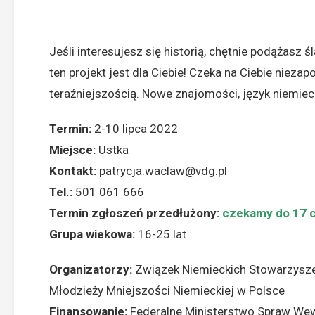
Jeśli interesujesz się historią, chętnie podążasz 
ten projekt jest dla Ciebie! Czeka na Ciebie niez
teraźniejszością. Nowe znajomości, język niemieck
Termin:
2-10 lipca 2022
Miejsce:
Ustka
Kontakt:
patrycja.waclaw@vdg.pl
Tel.:
501 061 666
Termin zgłoszeń przedłużony:
czekamy
do 17 
Grupa wiekowa:
16-25 lat
Organizatorzy:
Związek Niemieckich Stowarzysze
Młodzieży Mniejszości Niemieckiej w Polsce
Finansowanie:
Federalne Ministerstwo Spraw Wew