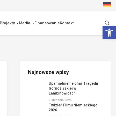
Projekty
Media
Finansowanie
Kontakt
Ot
Najnowsze wpisy
Upamiętnienie ofiar Tragedii
Górnośląskiej w
Łambinowicach
9 stycznia 2026
Tydzień Filmu Niemieckiego
2026