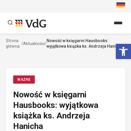
Przejdź
do
treści
Strona
Nowość w księgarni Hausbooks:
Szukaj
Ot
/
Aktualności
/
główna
wyjątkowa książka ks. Andrzeja Hanicha
Szukaj
WAŻNE
Nowość w księgarni
Hausbooks: wyjątkowa
książka ks. Andrzeja
Hanicha