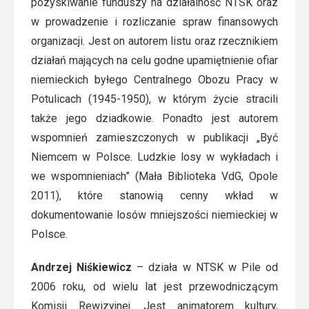
pozyskiwanie funduszy na działalność NTSK oraz
w prowadzenie i rozliczanie spraw finansowych
organizacji. Jest on autorem listu oraz rzecznikiem
działań mających na celu godne upamiętnienie ofiar
niemieckich byłego Centralnego Obozu Pracy w
Potulicach (1945-1950), w którym życie stracili
także jego dziadkowie. Ponadto jest autorem
wspomnień zamieszczonych w publikacji „Być
Niemcem w Polsce. Ludzkie losy w wykładach i
we wspomnieniach” (Mała Biblioteka VdG, Opole
2011), które stanowią cenny wkład w
dokumentowanie losów mniejszości niemieckiej w
Polsce.
Andrzej Niśkiewicz
– działa w NTSK w Pile od
2006 roku, od wielu lat jest przewodniczącym
Komisji Rewizyjnej. Jest animatorem kultury,