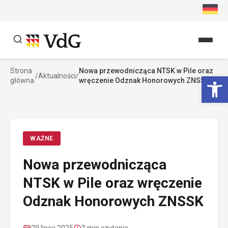
Przejdź
do
treści
Strona
Nowa przewodnicząca NTSK w Pile oraz
Szukaj
Ot
/
Aktualności
/
główna
wręczenie Odznak Honorowych ZNSSK
Szukaj
WAŻNE
Nowa przewodnicząca
NTSK w Pile oraz wręczenie
Odznak Honorowych ZNSSK