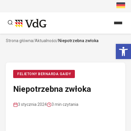
Przejdź
do
treści
Strona główna
/
Aktualności
/
Niepotrzebna zwłoka
Szukaj
Ot
Szukaj
FELIETONY BERNARDA GAIDY
Niepotrzebna zwłoka
3 stycznia 2024
3 min czytania