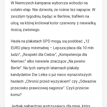
W Niemczech kampania wyborcza wchodzi na
ostatni etap. Nie dziwota, że rośnie też napięcie. W
zeszłym tygodniu, będąc w Berlinie, trafiłem na
ulicę, na której królował kolor czerwony z niewielką
ilością zielonego.
Hasła na plakatach SPD mogą się podobać: „12
EURO płacy minimalnej – Lepsza płaca dla 10 mln
ludzi”, „Respekt dla Ciebie”, „Kompetencja dla
Niemiec” albo niewiele znaczące „Na pewno
Berlin”. Na tych samych latarniach plakaty
kandydatów Die Linke o już nieco wyrazistszych
hasłach: „Chronić przed wyzyskiem” czy „Odważnie
przeciwko prawicowej nagonce”. Czyli przeciw
komu?
Jednak najbardziej wstrząsający dla mnie, który