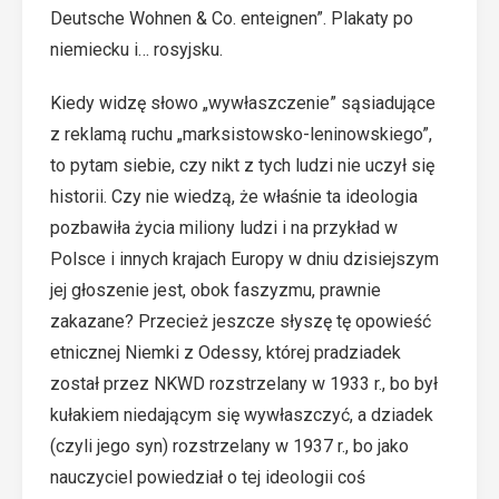
Deutsche Wohnen & Co. enteignen”. Plakaty po
niemiecku i… rosyjsku.
Kiedy widzę słowo „wywłaszczenie” sąsiadujące
z reklamą ruchu „marksistowsko-leninowskiego”,
to pytam siebie, czy nikt z tych ludzi nie uczył się
historii. Czy nie wiedzą, że właśnie ta ideologia
pozbawiła życia miliony ludzi i na przykład w
Polsce i innych krajach Europy w dniu dzisiejszym
jej głoszenie jest, obok faszyzmu, prawnie
zakazane? Przecież jeszcze słyszę tę opowieść
etnicznej Niemki z Odessy, której pradziadek
został przez NKWD rozstrzelany w 1933 r., bo był
kułakiem niedającym się wywłaszczyć, a dziadek
(czyli jego syn) rozstrzelany w 1937 r., bo jako
nauczyciel powiedział o tej ideologii coś