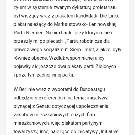
żyłem w systemie zwanym dyktaturą proletariatu,
był wiszący wraz z plakatem kandydatki Die Linke
plakat należący do Marksistowsko-Leninowskiej
Partii Niemiec. Na nim hasło, przy którym ciarki
przeszły mi po plecach: „Partia robotnicza dla
prawdziwego socjalizmu”. Sierp i młot, a jakże, były
również obecne. Wzdłuż wspomnianej ulicy
pojawiły się jeszcze dwa plakaty partii Zielonych –
i poza tym żadnej innej partii.
W Berlinie wraz z wyborami do Bundestagu
odbędzie się referendum na temat inicjatywy
płynącej z Senatu dotyczącej uspołecznienia
zasobów mieszkaniowych dużych firm
mieszkaniowych, więc plakatom partyjnym
towarzyszą inne, należące do inicjatywy „Initiative