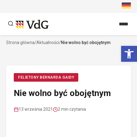
Przejdź
do
treści
Strona główna
/
Aktualności
/
Nie wolno być obojętnym
Szukaj
Ot
Szukaj
FELIETONY BERNARDA GAIDY
Nie wolno być obojętnym
13 września 2021
2 min czytania