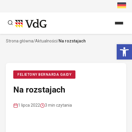
Przejdź
do
treści
Strona główna
/
Aktualności
/
Na rozstajach
Szukaj
Ot
Szukaj
FELIETONY BERNARDA GAIDY
Na rozstajach
1 lipca 2022
3 min czytania