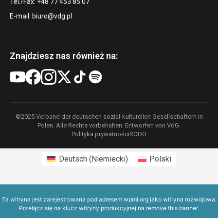
Tel./Fax: +48 77 453 85 07
E-mail:
biuro@vdg.pl
Znajdziesz nas również na:
©2025 Verband der deutschen sozial-kulturellen Gesellschaftern in
Polen. Alle Rechte vorbehalten. Entworfen von VdG.
Polityka prywatności
RODO
Deutsch
(
Niemiecki
)
Polski
Ta witryna jest zarejestrowana pod adresem
wpml.org
jako witryna rozwojowa.
Przełącz się na klucz witryny produkcyjnej na
remove this banner
.