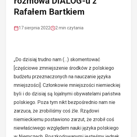
rozmowa DIALOG-u z
Rafałem Bartkiem
17 sierpnia 2022
2 min czytania
„Do dzisiaj trudno nam (…) skomentować
[
częściowe zmniejszenie środków z polskiego
budżetu przeznaczonych na nauczanie języka
mniejszości
]. Członkowie mniejszości niemieckiej
byli i do dzisiaj są lojalnymi obywatelami państwa
polskiego. Poza tym nikt bezpośrednio nam nie
zarzuca, że zrobiliśmy coś źle. Rządowi
niemieckiemu postawiono zarzut, że zrobił coś
niewłaściwego względem nauki języka polskiego
w Niemczech. Poszkodowanymi jesteśmy jednak