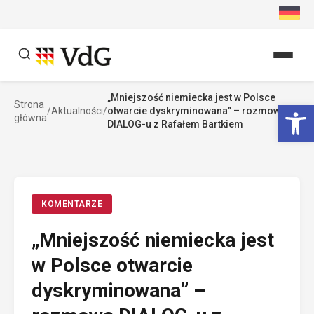
Przejdź
do
treści
„Mniejszość niemiecka jest w Polsce
Szukaj
Ot
Strona
/
Aktualności
/
otwarcie dyskryminowana” – rozmowa
główna
Szukaj
DIALOG-u z Rafałem Bartkiem
KOMENTARZE
„Mniejszość niemiecka jest
w Polsce otwarcie
dyskryminowana” –