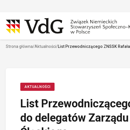
Przejdź
do
treści
Strona główna
/
Aktualności
/
List Przewodniczącego ZNSSK Rafała
Szukaj
Sz
AKTUALNOŚCI
List Przewodnicząceg
do delegatów Zarząd