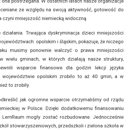
st ona postrzegana. W ostatnich latach nasze organizacje
 oceniane ze względu na swoją aktywność, gotowość do
ra czyni mniejszość niemiecką widoczną.
 działania. Trwająca dyskryminacja dzieci mniejszości
województwach: opolskim i śląskim, pokazuje, że niczego
eku musimy ponownie walczyć o prawa mniejszości
w wielu gminach, w których działają nasze struktury,
wnili wsparcie finansowe dla godzin lekcji języka
W województwie opolskim zrobiło to aż 40 gmin, a w
eż to zrobiły.
dkreślić jak ogromne wsparcie otrzymaliśmy od rządu
iemieckiej w Polsce. Dzięki dodatkowemu finansowaniu
e i LernRaum mogły zostać rozbudowane. Jednocześnie
szkół stowarzyszeniowych, przedszkoli i zielona szkoła w