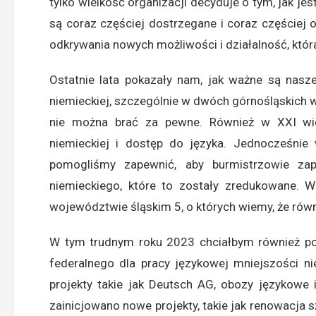
tylko wielkość organizacji decyduje o tym, jak je
są coraz częściej dostrzegane i coraz częściej
odkrywania nowych możliwości i działalność, któ
Ostatnie lata pokazały nam, jak ważne są nasze
niemieckiej, szczególnie w dwóch górnośląskich 
nie można brać za pewne. Również w XXI wi
niemieckiej i dostęp do języka. Jednocześnie 
pomogliśmy zapewnić, aby burmistrzowie zape
niemieckiego, które to zostały zredukowane. 
województwie śląskim 5, o których wiemy, że równi
W tym trudnym roku 2023 chciałbym również po
federalnego dla pracy językowej mniejszości n
projekty takie jak Deutsch AG, obozy językow
zainicjowano nowe projekty, takie jak renowacja 