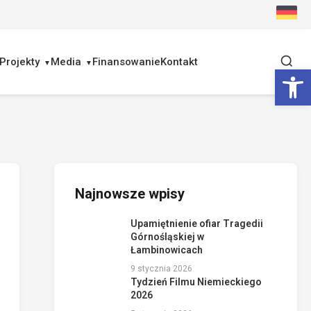
Projekty
Media
Finansowanie
Kontakt
Ot
Najnowsze wpisy
Upamiętnienie ofiar Tragedii
Górnośląskiej w
Łambinowicach
9 stycznia 2026
Tydzień Filmu Niemieckiego
2026