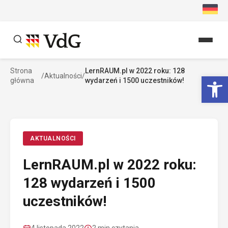
Przejdź
do
treści
Strona
LernRAUM.pl w 2022 roku: 128
Szukaj
Ot
/
Aktualności
/
główna
wydarzeń i 1500 uczestników!
Szukaj
AKTUALNOŚCI
LernRAUM.pl w 2022 roku:
128 wydarzeń i 1500
uczestników!