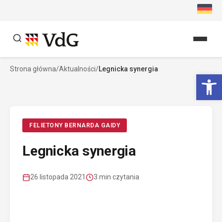
Przejdź
do
treści
Strona główna
/
Aktualności
/
Legnicka synergia
Szukaj
Ot
Szukaj
FELIETONY BERNARDA GAIDY
Legnicka synergia
26 listopada 2021
3 min czytania