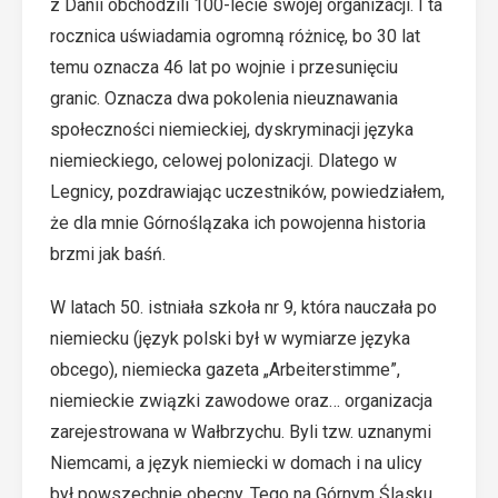
z Danii obchodzili 100-lecie swojej organizacji. I ta
rocznica uświadamia ogromną różnicę, bo 30 lat
temu oznacza 46 lat po wojnie i przesunięciu
granic. Oznacza dwa pokolenia nieuznawania
społeczności niemieckiej, dyskryminacji języka
niemieckiego, celowej polonizacji. Dlatego w
Legnicy, pozdrawiając uczestników, powiedziałem,
że dla mnie Górnoślązaka ich powojenna historia
brzmi jak baśń.
W latach 50. istniała szkoła nr 9, która nauczała po
niemiecku (język polski był w wymiarze języka
obcego), niemiecka gazeta „Arbeiterstimme”,
niemieckie związki zawodowe oraz… organizacja
zarejestrowana w Wałbrzychu. Byli tzw. uznanymi
Niemcami, a język niemiecki w domach i na ulicy
był powszechnie obecny. Tego na Górnym Śląsku