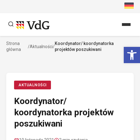
Przejdź
do
treści
Strona
Koordynator/ koordynatorka
Szukaj
Ot
/
Aktualności
/
główna
projektów poszukiwani
Szukaj
AKTUALNOŚCI
Koordynator/
koordynatorka projektów
poszukiwani