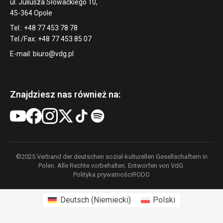
ul. Juliusza Słowackiego 10,
45-364 Opole
Tel.: +48 77 453 78 78
Tel./Fax: +48 77 453 85 07
E-mail:
biuro@vdg.pl
Znajdziesz nas również na:
©2025 Verband der deutschen sozial-kulturellen Gesellschaftern in
Polen. Alle Rechte vorbehalten. Entworfen von VdG.
Polityka prywatności
RODO
Deutsch
(
Niemiecki
)
Polski