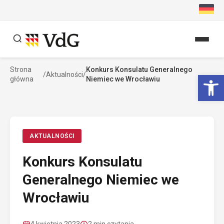
Przejdź
do
treści
Strona
Konkurs Konsulatu Generalnego
Szukaj
Ot
/
Aktualności
/
główna
Niemiec we Wrocławiu
Szukaj
AKTUALNOŚCI
Konkurs Konsulatu
Generalnego Niemiec we
Wrocławiu