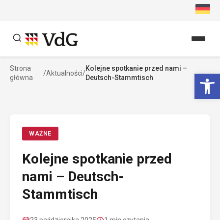
Przejdź
do
treści
Strona
Kolejne spotkanie przed nami –
Szukaj
Ot
/
Aktualności
/
główna
Deutsch-Stammtisch
Szukaj
WAŻNE
Kolejne spotkanie przed
nami – Deutsch-
Stammtisch