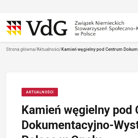
Przejdź
do
treści
Strona główna
/
Aktualności
/
Kamień węgielny pod Centrum Dokum
Szukaj
Sz
AKTUALNOŚCI
Kamień węgielny pod
Dokumentacyjno-Wys