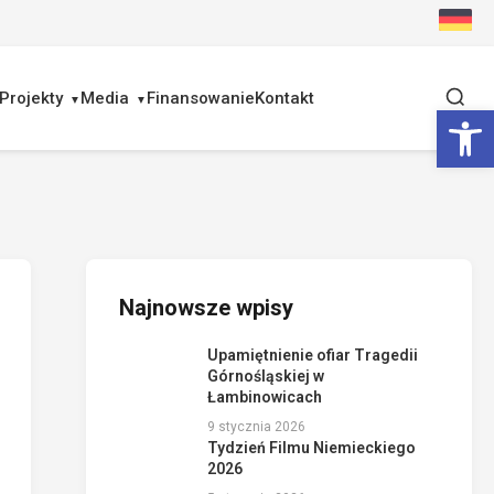
Projekty
Media
Finansowanie
Kontakt
Ot
Najnowsze wpisy
Upamiętnienie ofiar Tragedii
Górnośląskiej w
Łambinowicach
9 stycznia 2026
Tydzień Filmu Niemieckiego
2026