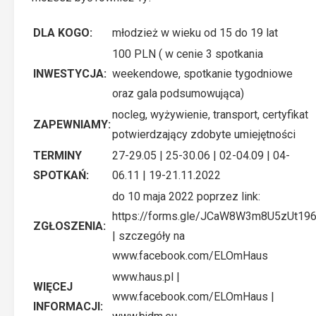
DLA KOGO:
młodzież w wieku od 15 do 19 lat
100 PLN ( w cenie 3 spotkania
INWESTYCJA:
weekendowe, spotkanie tygodniowe
oraz gala podsumowująca)
nocleg, wyżywienie, transport, certyfikat
ZAPEWNIAMY:
potwierdzający zdobyte umiejętności
TERMINY
27-29.05 | 25-30.06 | 02-04.09 | 04-
SPOTKAŃ:
06.11 | 19-21.11.2022
do 10 maja 2022 poprzez link:
https://forms.gle/JCaW8W3m8U5zUt19
ZGŁOSZENIA:
| szczegóły na
www.facebook.com/ELOmHaus
www.haus.pl
|
WIĘCEJ
www.facebook.com/ELOmHaus
|
INFORMACJI: