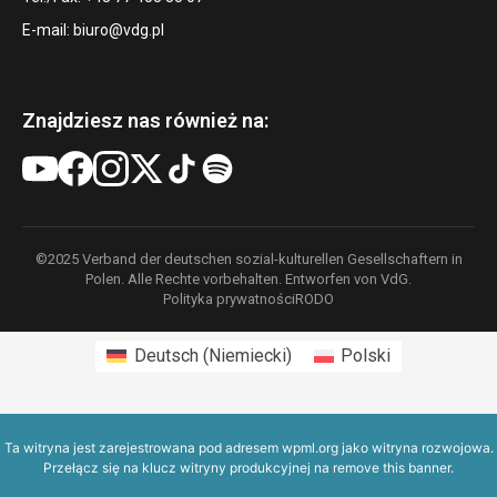
E-mail:
biuro@vdg.pl
Znajdziesz nas również na:
©2025 Verband der deutschen sozial-kulturellen Gesellschaftern in
Polen. Alle Rechte vorbehalten. Entworfen von VdG.
Polityka prywatności
RODO
Deutsch
(
Niemiecki
)
Polski
Ta witryna jest zarejestrowana pod adresem
wpml.org
jako witryna rozwojowa.
Przełącz się na klucz witryny produkcyjnej na
remove this banner
.