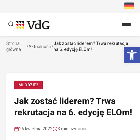
Przejdź
do
treści
Strona
Jak zostać liderem? Trwa rekrutacja
Szukaj
Ot
/
Aktualności
/
główna
na 6. edycję ELOm!
Szukaj
MŁODZIEŻ
Jak zostać liderem? Trwa
rekrutacja na 6. edycję ELOm!
26 kwietnia 2022
3 min czytania