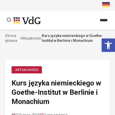
Przejdź
do
treści
Strona
Kurs języka niemieckiego w Goethe-
Szukaj
Ot
/
Aktualności
/
główna
Institut w Berlinie i Monachium
Szukaj
AKTUALNOŚCI
Kurs języka niemieckiego w
Goethe-Institut w Berlinie i
Monachium