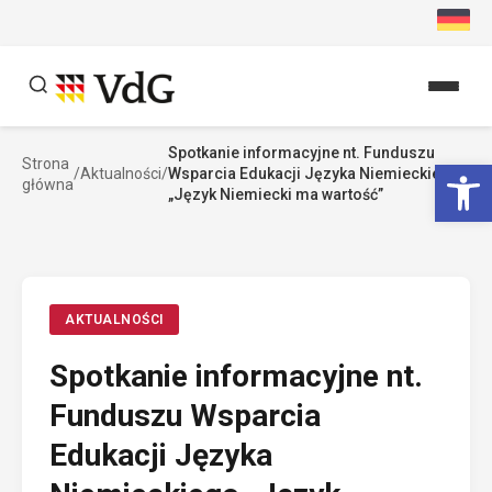
Przejdź
do
treści
Spotkanie informacyjne nt. Funduszu
Szukaj
Ot
Strona
/
Aktualności
/
Wsparcia Edukacji Języka Niemieckiego
główna
Szukaj
„Język Niemiecki ma wartość”
AKTUALNOŚCI
Spotkanie informacyjne nt.
Funduszu Wsparcia
Edukacji Języka