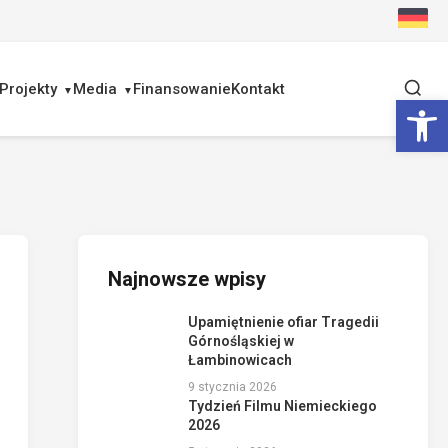
Projekty
Media
Finansowanie
Kontakt
Ot
Najnowsze wpisy
Upamiętnienie ofiar Tragedii
Górnośląskiej w
Łambinowicach
9 stycznia 2026
Tydzień Filmu Niemieckiego
2026