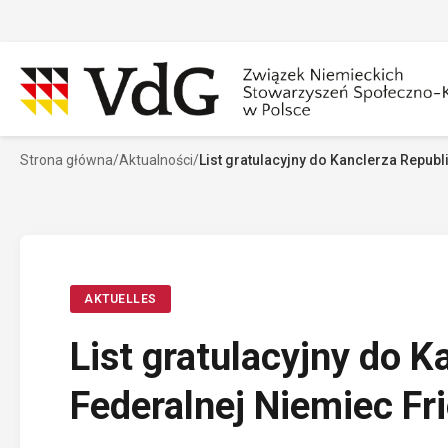
Przejdź
do
treści
Strona główna
/
Aktualności
/
List gratulacyjny do Kanclerza Republ
Szukaj
Sz
AKTUELLES
List gratulacyjny do K
Federalnej Niemiec Fr