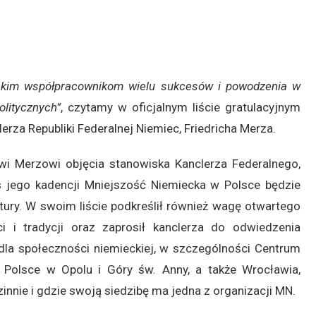
skim współpracownikom wielu sukcesów i powodzenia w
olitycznych”
, czytamy w oficjalnym liście gratulacyjnym
rza Republiki Federalnej Niemiec, Friedricha Merza.
owi Merzowi objęcia stanowiska Kanclerza Federalnego,
s jego kadencji Mniejszość Niemiecka w Polsce będzie
ltury. W swoim liście podkreślił również wagę otwartego
i i tradycji oraz zaprosił kanclerza do odwiedzenia
dla społeczności niemieckiej, w szczególności Centrum
olsce w Opolu i Góry św. Anny, a także Wrocławia,
zinnie i gdzie swoją siedzibę ma jedna z organizacji MN.