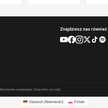
Znajdziesz nas również 
 Alle Rechte vorbehalten. Entworfen von VdG.
Deutsch
(
Niemiecki
)
Polski