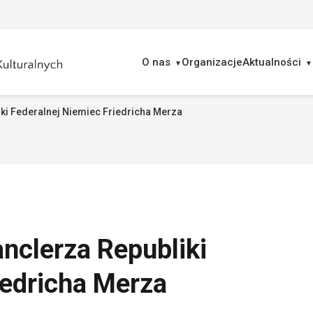
O nas
Organizacje
Aktualności
iki Federalnej Niemiec Friedricha Merza
ukaj
anclerza Republiki
iedricha Merza