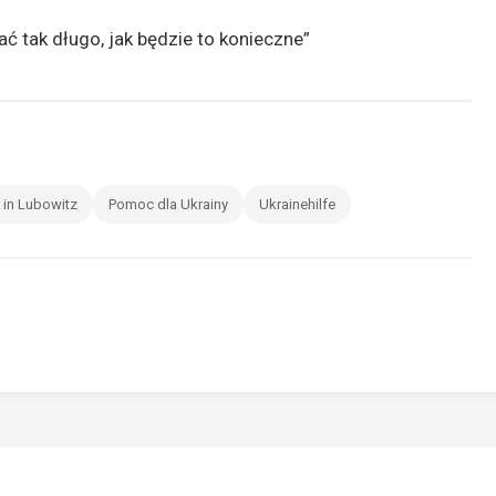
 tak długo, jak będzie to konieczne”
 in Lubowitz
Pomoc dla Ukrainy
Ukrainehilfe