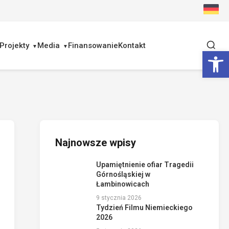
Projekty
Media
Finansowanie
Kontakt
Ot
Najnowsze wpisy
Upamiętnienie ofiar Tragedii
Górnośląskiej w
Łambinowicach
9 stycznia 2026
Tydzień Filmu Niemieckiego
2026