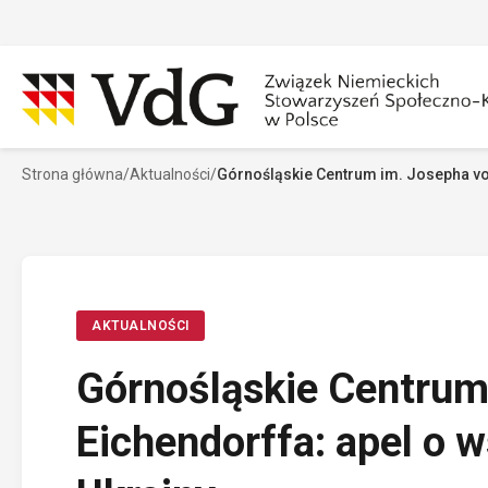
Przejdź
do
treści
Strona główna
/
Aktualności
/
Górnośląskie Centrum im. Josepha vo
Szukaj
Sz
AKTUALNOŚCI
Górnośląskie Centrum
Eichendorffa: apel o 