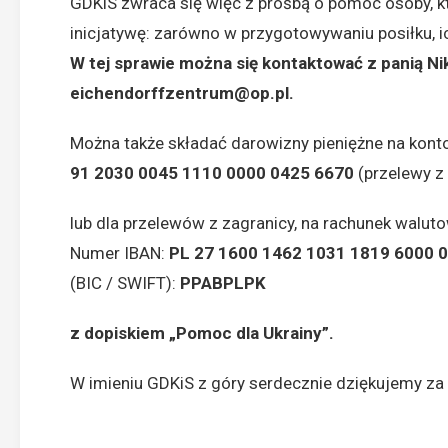
GDKiS zwraca się więc z prośbą o pomoc osoby, k
inicjatywę: zarówno w przygotowywaniu posiłku, i
W tej sprawie można się kontaktować z panią Nik
eichendorffzentrum@op.pl
.
Można także składać darowizny pieniężne na kont
91 2030 0045 1110 0000 0425 6670
(przelewy z 
lub dla przelewów z zagranicy, na rachunek waluto
Numer IBAN:
PL 27 1600 1462 1031 1819 6000
(BIC / SWIFT):
PPABPLPK
z dopiskiem „Pomoc dla Ukrainy”.
W imieniu GDKiS z góry serdecznie dziękujemy z