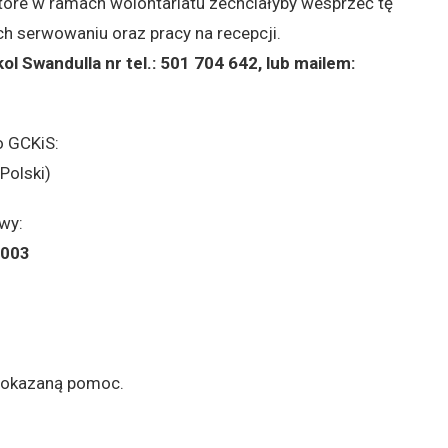
tóre w ramach wolontariatu zechciałyby wesprzeć tę
ch serwowaniu oraz pracy na recepcji.
ol Swandulla nr tel.: 501 704 642, lub mailem:
o GCKiS:
Polski)
wy:
 0003
a okazaną pomoc.