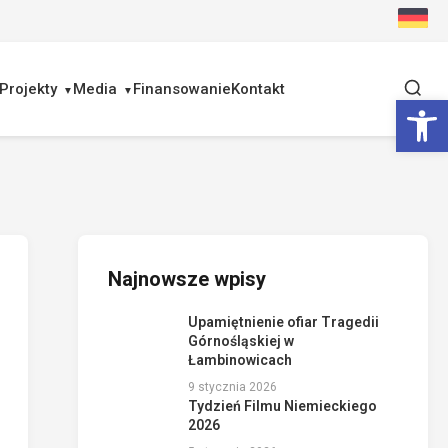
Projekty
Media
Finansowanie
Kontakt
Ot
Najnowsze wpisy
Upamiętnienie ofiar Tragedii
Górnośląskiej w
Łambinowicach
9 stycznia 2026
Tydzień Filmu Niemieckiego
2026