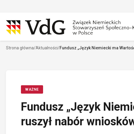
Przejdź
do
treści
Strona główna
/
Aktualności
/
Fundusz „Język Niemiecki ma Wartość
Szukaj
Sz
WAŻNE
Fundusz „Język Niemi
ruszył nabór wniosków