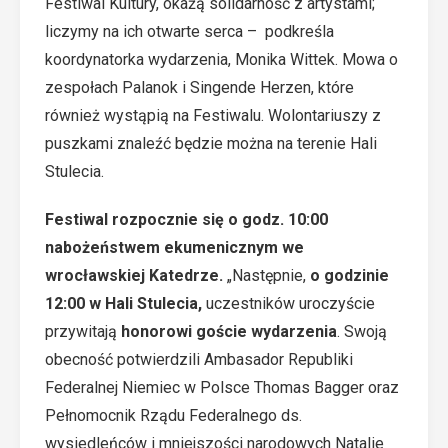
Festiwal Kultury, okażą solidarność z artystami;
liczymy na ich otwarte serca – podkreśla
koordynatorka wydarzenia, Monika Wittek. Mowa o
zespołach Palanok i Singende Herzen, które
również wystąpią na Festiwalu. Wolontariuszy z
puszkami znaleźć będzie można na terenie Hali
Stulecia.
Festiwal rozpocznie się o godz. 10:00
nabożeństwem ekumenicznym we
wrocławskiej Katedrze.
„Następnie,
o godzinie
12:00 w Hali Stulecia,
uczestników uroczyście
przywitają
honorowi goście wydarzenia
. Swoją
obecność potwierdzili Ambasador Republiki
Federalnej Niemiec w Polsce Thomas Bagger oraz
Pełnomocnik Rządu Federalnego ds.
wysiedleńców i mniejszości narodowych Natalie