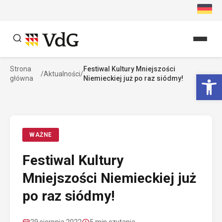
Przejdź
do
treści
Strona
Festiwal Kultury Mniejszości
Szukaj
Ot
/
Aktualności
/
główna
Niemieckiej już po raz siódmy!
Szukaj
WAŻNE
Festiwal Kultury
Mniejszości Niemieckiej już
po raz siódmy!