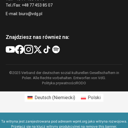
Tel./Fax: +48 77 453 85 07
E-mail:
biuro@vdg.pl
Znajdziesz nas również na:
©2025 Verband der deutschen sozial-kulturellen Gesellschaftern in
Polen. Alle Rechte vorbehalten. Entworfen von VdG.
Polityka prywatności
RODO
Deutsch
(
Niemiecki
)
Polski
Ta witryna jest zarejestrowana pod adresem
wpml.org
jako witryna rozwojowa.
Przełącz się na klucz witryny produkcyjnej na
remove this banner
.