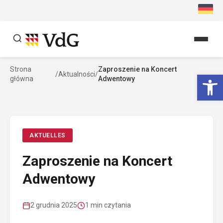
Przejdź
do
treści
Strona
Zaproszenie na Koncert
Szukaj
Ot
/
Aktualności
/
główna
Adwentowy
Szukaj
AKTUELLES
Zaproszenie na Koncert
Adwentowy
2 grudnia 2025
1 min czytania