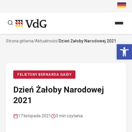
Przejdź
do
treści
Strona główna
/
Aktualności
/
Dzień Żałoby Narodowej 2021
Szukaj
Ot
Szukaj
FELIETONY BERNARDA GAIDY
Dzień Żałoby Narodowej
2021
17 listopada 2021
3 min czytania