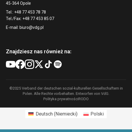
45-364 Opole
Tel.: +48 77 453 78 78
Tel./Fax: +48 77 453 85 07
E-mail:
biuro@vdg.pl
Znajdziesz nas również na:
©2025 Verband der deutschen sozial-kulturellen Gesellschaftern in
Polen. Alle Rechte vorbehalten. Entworfen von VdG.
Polityka prywatności
RODO
Deutsch
(
Niemiecki
)
Polski