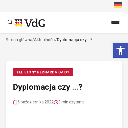
Przejdź
do
treści
Strona główna
/
Aktualności
/
Dyplomacja czy …?
Szukaj
Ot
Szukaj
FELIETONY BERNARDA GAIDY
Dyplomacja czy …?
6 października 2022
3 min czytania