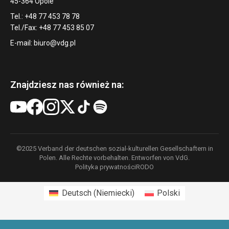
45-364 Opole
Tel.: +48 77 453 78 78
Tel./Fax: +48 77 453 85 07
E-mail:
biuro@vdg.pl
Znajdziesz nas również na:
©2025 Verband der deutschen sozial-kulturellen Gesellschaftern in
Polen. Alle Rechte vorbehalten. Entworfen von VdG.
Polityka prywatności
RODO
Deutsch
(
Niemiecki
)
Polski