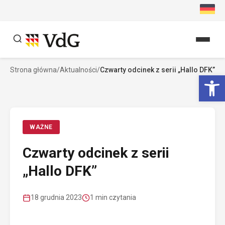
Przejdź
do
treści
Strona główna
/
Aktualności
/
Czwarty odcinek z serii „Hallo DFK”
Szukaj
Ot
Szukaj
WAŻNE
Czwarty odcinek z serii
„Hallo DFK”
18 grudnia 2023
1 min czytania