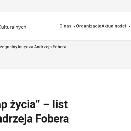
O nas
Organizacje
Aktualności
pożegnalny księdza Andrzeja Fobera
ukaj
 życia” – list
ndrzeja Fobera