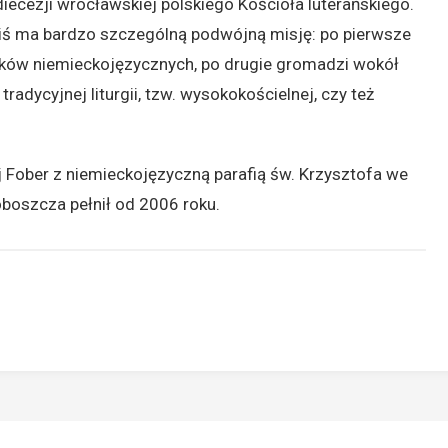
diecezji wrocławskiej polskiego Kościoła luterańskiego.
Dziś ma bardzo szczególną podwójną misję: po pierwsze
ków niemieckojęzycznych, po drugie gromadzi wokół
radycyjnej liturgii, tzw. wysokokościelnej, czy też
 Fober z niemieckojęzyczną parafią św. Krzysztofa we
boszcza pełnił od 2006 roku.