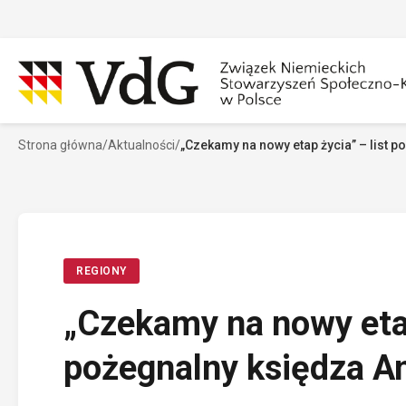
Przejdź
do
treści
Strona główna
/
Aktualności
/
„Czekamy na nowy etap życia” – list 
Szukaj
Sz
REGIONY
„Czekamy na nowy etap
pożegnalny księdza A