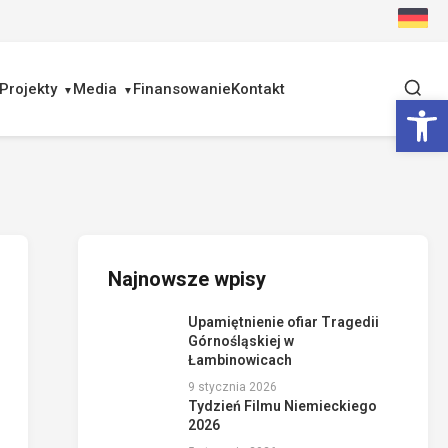
Projekty
Media
Finansowanie
Kontakt
Ot
Najnowsze wpisy
Upamiętnienie ofiar Tragedii
Górnośląskiej w
Łambinowicach
9 stycznia 2026
Tydzień Filmu Niemieckiego
2026