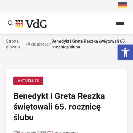
Przejdź
do
treści
Strona
Benedykt i Greta Reszka świętowali 65.
Szukaj
Ot
/
Aktualności
/
główna
rocznicę ślubu
Szukaj
AKTUELLES
Benedykt i Greta Reszka
świętowali 65. rocznicę
ślubu