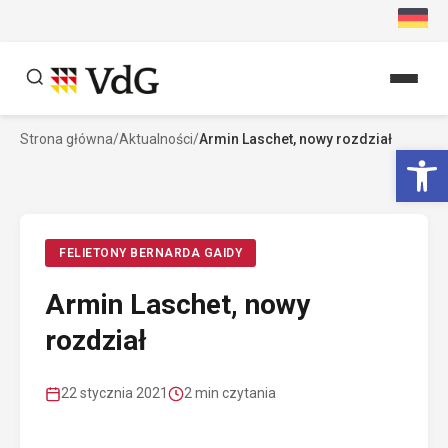
Przejdź
do
treści
Strona główna
/
Aktualności
/
Armin Laschet, nowy rozdział
Szukaj
Ot
Szukaj
FELIETONY BERNARDA GAIDY
Armin Laschet, nowy
rozdział
22 stycznia 2021
2 min czytania