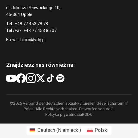
ul. Juliusza Słowackiego 10,
45-364 Opole
Tel.: +48 77 453 78 78
Tel./Fax: +48 77 453 85 07
E-mail:
biuro@vdg.pl
Znajdziesz nas również na:
©2025 Verband der deutschen sozial-kulturellen Gesellschaftern in
Polen. Alle Rechte vorbehalten. Entworfen von VdG.
Polityka prywatności
RODO
Deutsch
(
Niemiecki
)
Polski