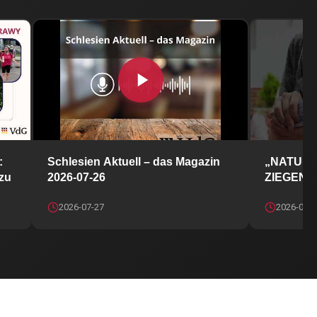
N GUTTENTAG
skie sprawy: Warum es für deine Träume nie zu spät ist!
Schlesien Aktuell – das Magazin 2026-07-
:
Schlesien Aktuell – das Magazin
„NATURW
zu
2026-07-26
ZIEGENH
2026-07-27
2026-07-2