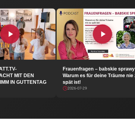
WOCHENBLATT.TV- MÄRCHENNACHT MIT DEN BRÜDER GRIMM I
Frauenfragen – bab
TT.TV-
Frauenfragen – babskie sprawy
CHT MIT DEN
Warum es für deine Träume nie 
IMM IN GUTTENTAG
spät ist!
2026-07-29