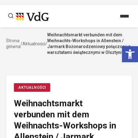
Przejdź
do
treści
Weihnachtsmarkt verbunden mit dem
Szukaj
Strona
Weihnachts-Workshops in Allenstein /
/
Aktualności
/
Szukaj
Ot
główna
Jarmark Bożonarodzeniowy połączony z
warsztatami świątecznymi w Olsztynie
AKTUALNOŚCI
Weihnachtsmarkt
verbunden mit dem
Weihnachts-Workshops in
Allenstein / Jarmark