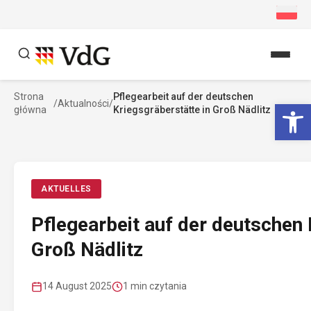
Przejdź
do
treści
Strona
Pflegearbeit auf der deutschen
Szukaj
We
/
Aktualności
/
główna
Kriegsgräberstätte in Groß Nädlitz
Szukaj
AKTUELLES
Pflegearbeit auf der deutschen 
Groß Nädlitz
14 August 2025
1 min czytania