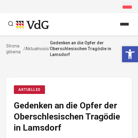
Przejdź
do
treści
Gedenken an die Opfer der
Szukaj
We
Strona
/
Aktualności
/
Oberschlesischen Tragödie in
główna
Szukaj
Lamsdorf
AKTUELLES
Gedenken an die Opfer der
Oberschlesischen Tragödie
in Lamsdorf