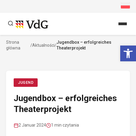
Przejdź
do
treści
Strona
Jugendbox – erfolgreiches
Szukaj
We
/
Aktualności
/
główna
Theaterprojekt
Szukaj
JUGEND
Jugendbox – erfolgreiches
Theaterprojekt
2 Januar 2024
1 min czytania