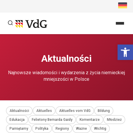
Przejdź
do
treści
Szukaj
Ot
Szukaj
Aktualności
Najnowsze wiadomości i wydarzenia z życia niemieckiej
mniejszości w Polsce
Aktualności
Aktuelles
Aktuelles vom VdG
Bildung
Edukacja
Felietony Bernarda Gaidy
Komentarze
Młodzież
Pamiętamy
Polityka
Regiony
Ważne
Wichtig