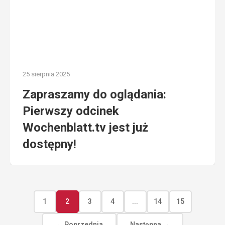
25 sierpnia 2025
Zapraszamy do oglądania:
Pierwszy odcinek
Wochenblatt.tv jest już
dostępny!
1
2
3
4
...
14
15
← Poprzednia
Następna →