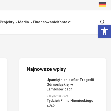
Projekty
Media
Finansowanie
Kontakt
Ot
Najnowsze wpisy
Upamiętnienie ofiar Tragedii
Górnośląskiej w
Łambinowicach
9 stycznia 2026
Tydzień Filmu Niemieckiego
2026