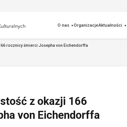
O nas
Organizacje
Aktualności
166 rocznicy śmierci Josepha von Eichendorffa
ukaj
stość z okazji 166
pha von Eichendorffa