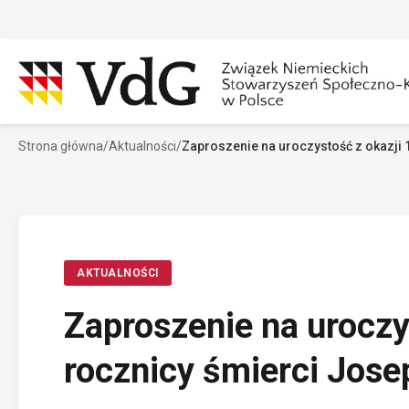
Przejdź
do
treści
Strona główna
/
Aktualności
/
Zaproszenie na uroczystość z okazji 
Szukaj
Sz
AKTUALNOŚCI
Zaproszenie na uroczy
rocznicy śmierci Jose