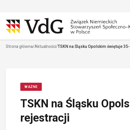
Przejdź
do
treści
Strona główna
/
Aktualności
/
TSKN na Śląsku Opolskim świętuje 35-l
Szukaj
Sz
WAŻNE
TSKN na Śląsku Opols
rejestracji