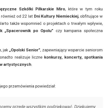
języczne Szkółki Piłkarskie Miro
, które w tym roku
 również od 22 lat
Dni Kultury Niemieckiej
, obfitujące w
Warto także wspomnieć o projektach o trwałym wpływie,
ik „Spacerownik po Opolu”
czy kampania społeczna
e
, jak
„Opolski Senior”
, zapewniający wsparcie seniorom
onadto realizuje liczne
konkursy, koncerty, spotkania
ów artystycznych
.
jego przemówienia powiedział:
 chcemy przede wszystkim podziękować. Dziękujemy