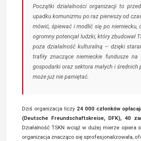
Początki działalności organizacji to prz
upadku komunizmu po raz pierwszy od czasów
mówić, śpiewać i modlić się po niemiecku,
ogromny potencjał ludzki, który zbudował
poza działalność kulturalną – dzięki star
trafiły znaczące niemieckie fundusze na r
gospodarki oraz sektora małych i średnich p
może już nie pamiętać.
Dziś organizacja liczy
24 000 członków opłacaj
(Deutsche Freundschaftskreise, DFK), 40 z
Działalność TSKN wciąż w dużej mierze opiera si
organizacja znacząco się sprofesjonalizowała, o