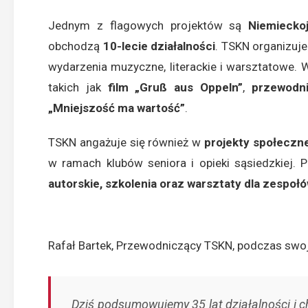
Jednym z flagowych projektów są
Niemiecko
obchodzą
10-lecie działalności
. TSKN organizuje
wydarzenia muzyczne, literackie i warsztatowe. 
takich jak
film „Gruß aus Oppeln”
,
przewodn
„Mniejszość ma wartość”
.
TSKN angażuje się również w
projekty społeczn
w ramach klubów seniora i opieki sąsiedzkiej. P
autorskie, szkolenia oraz warsztaty dla zespoł
Rafał Bartek, Przewodniczący TSKN, podczas swo
Dziś podsumowujemy 35 lat działalności i