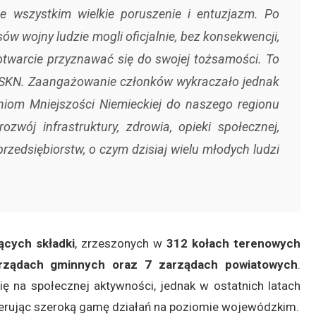
ede wszystkim wielkie poruszenie i entuzjazm. Po
 wojny ludzie mogli oficjalnie, bez konsekwencji,
 otwarcie przyznawać się do swojej tożsamości. To
 TSKN. Zaangażowanie członków wykraczało jednak
aniom Mniejszości Niemieckiej do naszego regionu
ozwój infrastruktury, zdrowia, opieki społecznej,
rzedsiębiorstw, o czym dzisiaj wielu młodych ludzi
ących składki
, zrzeszonych w
312 kołach terenowych
arządach gminnych oraz 7 zarządach powiatowych
.
ę na społecznej aktywności, jednak w ostatnich latach
ferując szeroką gamę działań na poziomie wojewódzkim.