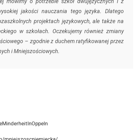
niej mówimy o potrzebie szkół dwujęzycznych i z
sokiej jakości nauczania tego języka. Dlatego
ozaszkolnych projektach językowych, ale także na
eckiego w szkołach. Oczekujemy również zmiany
ościowego – zgodnie z duchem ratyfikowanej przez
nych i Mniejszościowych.
eMinderheitInOppeln
m/mniejszoscniemiecka/