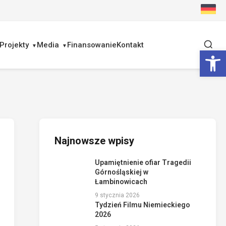
Projekty
Media
Finansowanie
Kontakt
Ot
Najnowsze wpisy
Upamiętnienie ofiar Tragedii
Górnośląskiej w
Łambinowicach
9 stycznia 2026
Tydzień Filmu Niemieckiego
2026