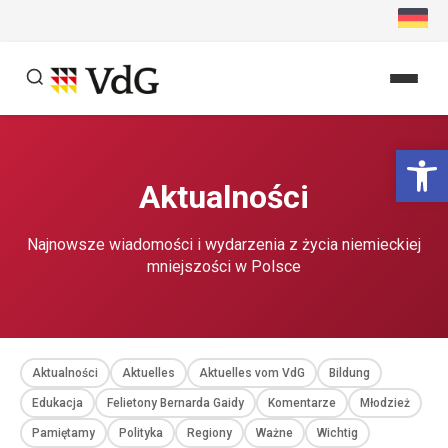
Przejdź
do
treści
Szukaj
Ot
Szukaj
Aktualności
Najnowsze wiadomości i wydarzenia z życia niemieckiej
mniejszości w Polsce
Aktualności
Aktuelles
Aktuelles vom VdG
Bildung
Edukacja
Felietony Bernarda Gaidy
Komentarze
Młodzież
Pamiętamy
Polityka
Regiony
Ważne
Wichtig