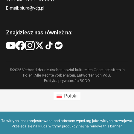
E-mail:
biuro@vdg.pl
Znajdziesz nas również na:
©2025 Verband der deutschen sozial-kulturellen Gesellschaftern in
Polen. Alle Rechte vorbehalten. Entworfen von VdG.
Polityka prywatności
RODO
Polski
Ta witryna jest zarejestrowana pod adresem
wpml.org
jako witryna rozwojowa.
Przełącz się na klucz witryny produkcyjnej na
remove this banner
.