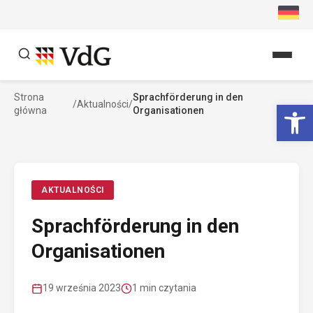
Przejdź
do
treści
Strona
Sprachförderung in den
Szukaj
Ot
/
Aktualności
/
główna
Organisationen
Szukaj
AKTUALNOŚCI
Sprachförderung in den
Organisationen
19 września 2023
1 min czytania