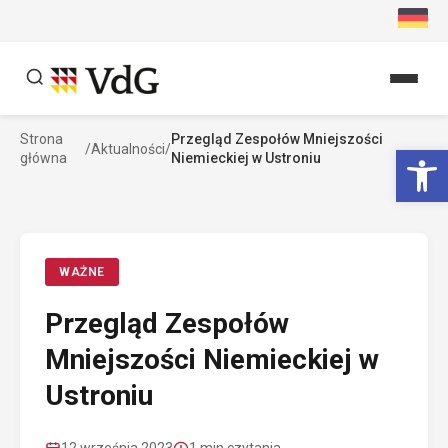
Przejdź
do
treści
Strona
Przegląd Zespołów Mniejszości
Szukaj
Ot
/
Aktualności
/
główna
Niemieckiej w Ustroniu
Szukaj
WAŻNE
Przegląd Zespołów
Mniejszości Niemieckiej w
Ustroniu