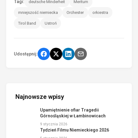
Tagi:
deutsche Minderheit
Meritum
mniejszość niemiecka
Orchester
orkiestra
Tirol Band
Ustroń
Udostępnij:
Najnowsze wpisy
Upamiętnienie ofiar Tragedii
Górnośląskiej w Łambinowicach
9 stycznia 2026
Tydzień Filmu Niemieckiego 2026