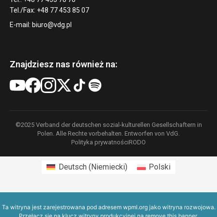
Tel./Fax: +48 77 453 85 07
E-mail:
biuro@vdg.pl
Znajdziesz nas również na:
©2025 Verband der deutschen sozial-kulturellen Gesellschaftern in
Polen. Alle Rechte vorbehalten. Entworfen von VdG.
Polityka prywatności
RODO
Deutsch
(
Niemiecki
)
Polski
Ta witryna jest zarejestrowana pod adresem
wpml.org
jako witryna rozwojowa.
Przełącz się na klucz witryny produkcyjnej na
remove this banner
.