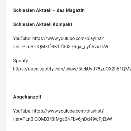
Schlesien Aktuell – das Magazin
Schlesien Aktuell Kompakt
YouTube:
https://www.youtube.com/playlist?
list=PLnBiOQMXIfBK1rf3d37Rga_pyfiRvxzkW
Spotify:
https://open.spotify.com/show/5tctjUyJ78zgOX2h61QM
Abgekanzelt
YouTube:
https://www.youtube.com/playlist?
list=PLnBiOQMXIfBIMgc0NFbv6jhDd49wPjEbW