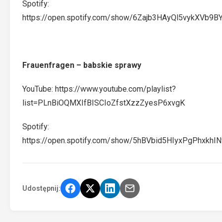
Spotify:
https://open.spotify.com/show/6Zajb3HAyQl5vykXVb9B
Frauenfragen – babskie sprawy
YouTube:
https://www.youtube.com/playlist?
list=PLnBiOQMXIfBISCIoZfstXzzZyesP6xvgK
Spotify:
https://open.spotify.com/show/5hBVbid5HIyxPgPhxkhIN
Udostępnij: