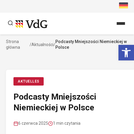
Przejdź
do
treści
Strona
Podcasty Mniejszości Niemieckiej w
Szukaj
Ot
/
Aktualności
/
główna
Polsce
Szukaj
AKTUELLES
Podcasty Mniejszości
Niemieckiej w Polsce
6 czerwca 2025
1 min czytania