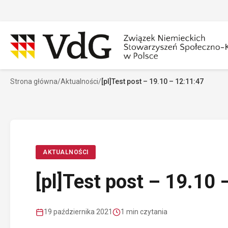
Przejdź
do
treści
Strona główna
/
Aktualności
/
[pl]Test post – 19.10 – 12:11:47
Szukaj
Sz
AKTUALNOŚCI
[pl]Test post – 19.10 
19 października 2021
1 min czytania