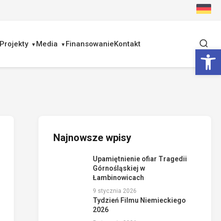
Projekty
Media
Finansowanie
Kontakt
Ot
Najnowsze wpisy
Upamiętnienie ofiar Tragedii
Górnośląskiej w
Łambinowicach
9 stycznia 2026
Tydzień Filmu Niemieckiego
2026